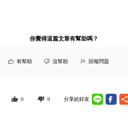
你覺得這篇文章有幫助嗎？
有幫助
沒幫助
回報問題
0
0
分享給好友