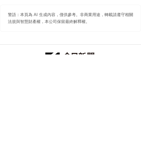
警語：本頁為 AI 生成內容，僅供參考。非商業用途，轉載請遵守相關
法規與智慧財產權，本公司保留最終解釋權。
防詐聲明
著作權聲明
免責聲明
關於我們
隱私權聲明
合作提案
追蹤 NOWNEWS 今日新聞