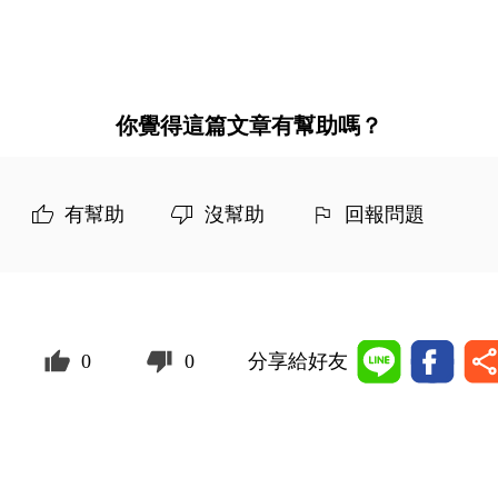
你覺得這篇文章有幫助嗎？
有幫助
沒幫助
回報問題
0
0
分享給好友