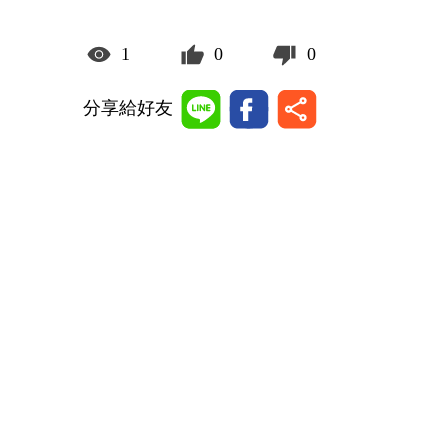
1
0
0
分享給好友