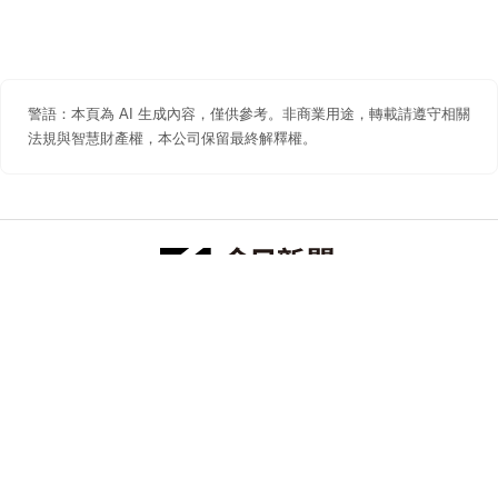
警語：本頁為 AI 生成內容，僅供參考。非商業用途，轉載請遵守相關
法規與智慧財產權，本公司保留最終解釋權。
防詐聲明
著作權聲明
免責聲明
關於我們
隱私權聲明
合作提案
追蹤 NOWNEWS 今日新聞