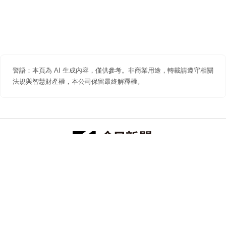
警語：本頁為 AI 生成內容，僅供參考。非商業用途，轉載請遵守相關
法規與智慧財產權，本公司保留最終解釋權。
防詐聲明
著作權聲明
免責聲明
關於我們
隱私權聲明
合作提案
追蹤 NOWNEWS 今日新聞