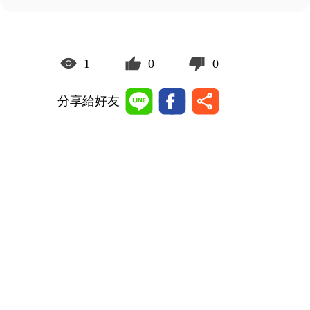
1
0
0
分享給好友