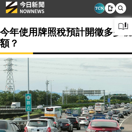
今年使用牌照稅預計開徵多少稅
額？