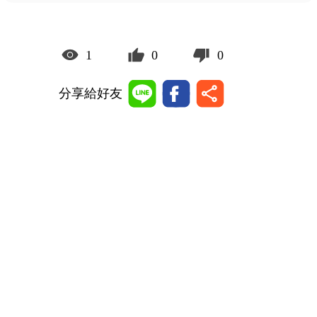
1
0
0
分享給好友