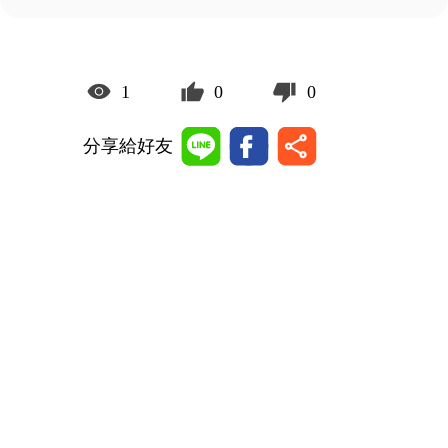
1
0
0
分享給好友