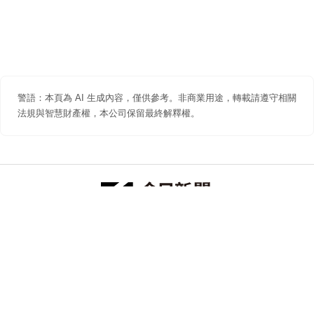
警語：本頁為 AI 生成內容，僅供參考。非商業用途，轉載請遵守相關
法規與智慧財產權，本公司保留最終解釋權。
防詐聲明
著作權聲明
免責聲明
關於我們
隱私權聲明
合作提案
追蹤 NOWNEWS 今日新聞