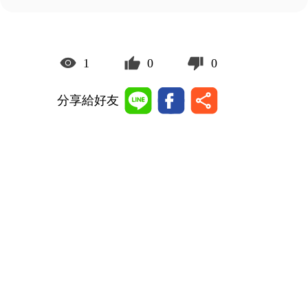
1
0
0
分享給好友