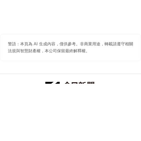
警語：本頁為 AI 生成內容，僅供參考。非商業用途，轉載請遵守相關
法規與智慧財產權，本公司保留最終解釋權。
防詐聲明
著作權聲明
免責聲明
關於我們
隱私權聲明
合作提案
追蹤 NOWNEWS 今日新聞