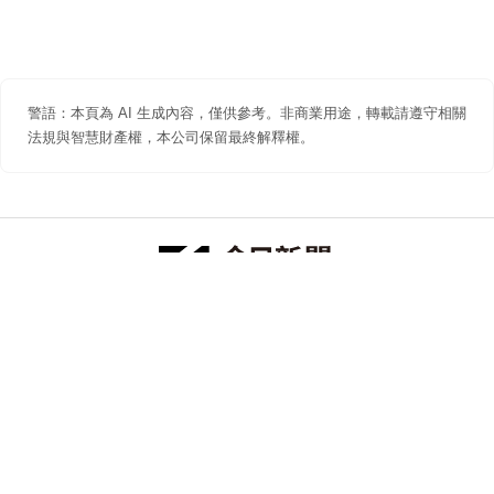
警語：本頁為 AI 生成內容，僅供參考。非商業用途，轉載請遵守相關
法規與智慧財產權，本公司保留最終解釋權。
防詐聲明
著作權聲明
免責聲明
關於我們
隱私權聲明
合作提案
追蹤 NOWNEWS 今日新聞