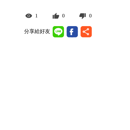
1
0
0
分享給好友