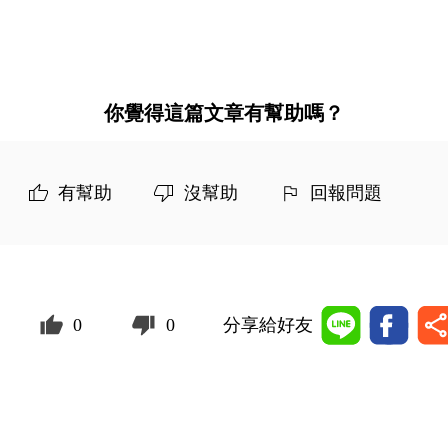
你覺得這篇文章有幫助嗎？
有幫助
沒幫助
回報問題
0
0
分享給好友