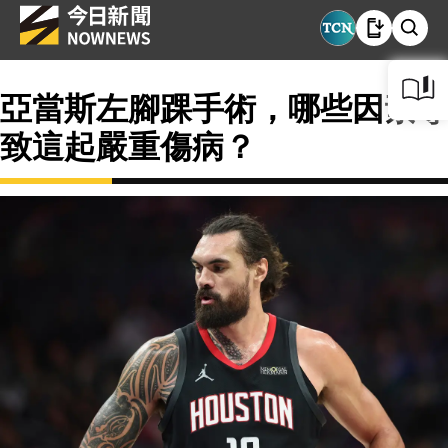
亞當斯左腳踝手術，哪些因素導
致這起嚴重傷病？