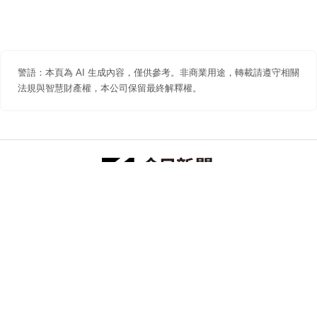
警語：本頁為 AI 生成內容，僅供參考。非商業用途，轉載請遵守相關
法規與智慧財產權，本公司保留最終解釋權。
防詐聲明
著作權聲明
免責聲明
關於我們
隱私權聲明
合作提案
追蹤 NOWNEWS 今日新聞