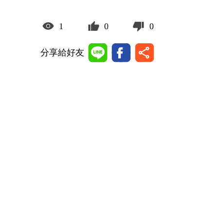
1
0
0
分享給好友