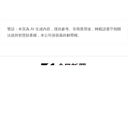
警語：本頁為 AI 生成內容，僅供參考。非商業用途，轉載請遵守相關
法規與智慧財產權，本公司保留最終解釋權。
防詐聲明
著作權聲明
免責聲明
關於我們
隱私權聲明
合作提案
追蹤 NOWNEWS 今日新聞