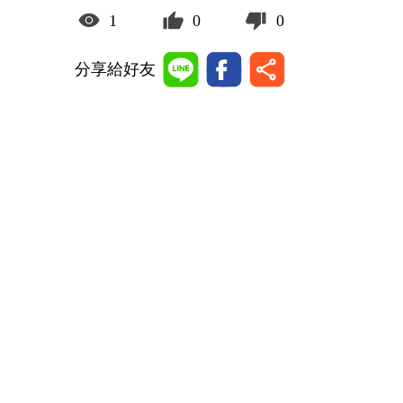
1
0
0
分享給好友