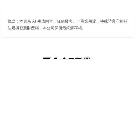
警語：本頁為 AI 生成內容，僅供參考。非商業用途，轉載請遵守相關
法規與智慧財產權，本公司保留最終解釋權。
防詐聲明
著作權聲明
免責聲明
關於我們
隱私權聲明
合作提案
追蹤 NOWNEWS 今日新聞