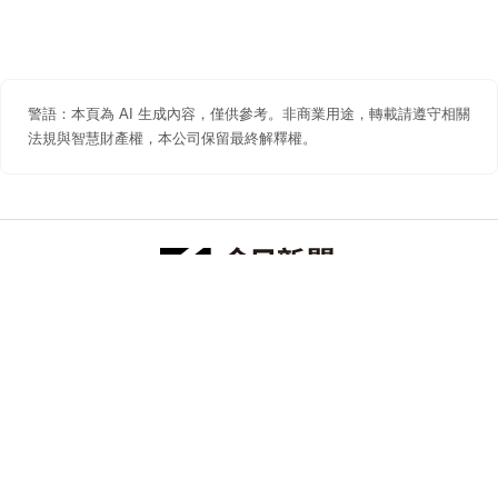
警語：本頁為 AI 生成內容，僅供參考。非商業用途，轉載請遵守相關
法規與智慧財產權，本公司保留最終解釋權。
防詐聲明
著作權聲明
免責聲明
關於我們
隱私權聲明
合作提案
追蹤 NOWNEWS 今日新聞