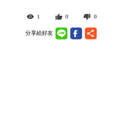
1
0
0
分享給好友