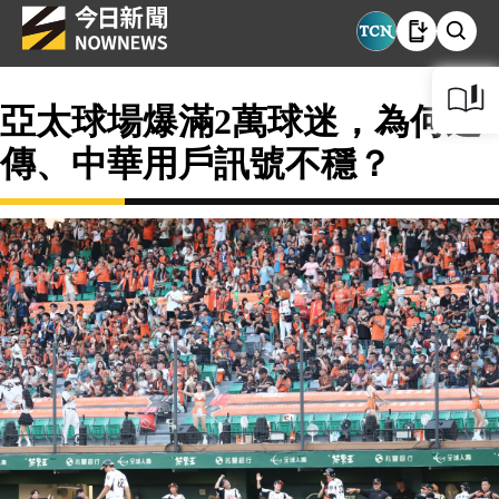
亞太球場爆滿2萬球迷，為何遠
傳、中華用戶訊號不穩？