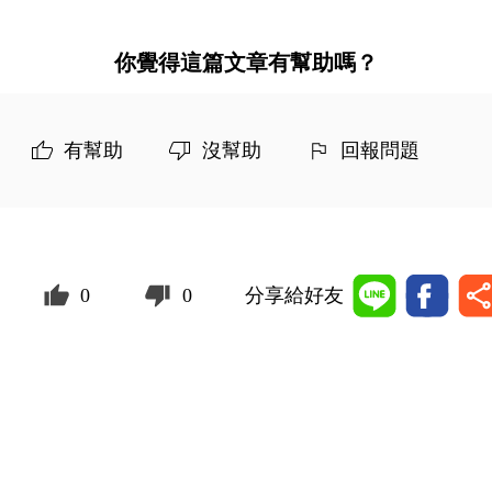
你覺得這篇文章有幫助嗎？
有幫助
沒幫助
回報問題
0
0
分享給好友