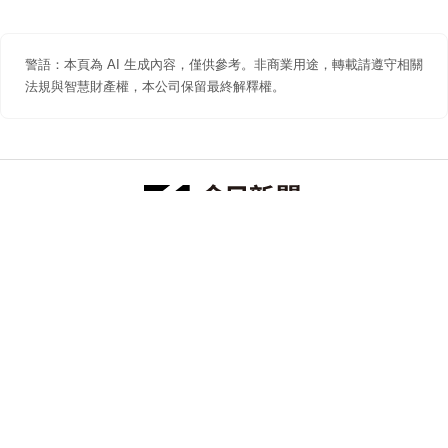
警語：本頁為 AI 生成內容，僅供參考。非商業用途，轉載請遵守相關
法規與智慧財產權，本公司保留最終解釋權。
防詐聲明
著作權聲明
免責聲明
關於我們
隱私權聲明
合作提案
追蹤 NOWNEWS 今日新聞