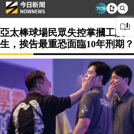
亞太棒球場民眾失控掌摑工讀
生，挨告最重恐面臨10年刑期？