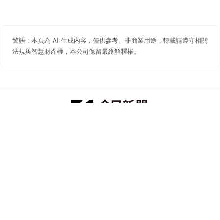
警語：本頁為 AI 生成內容，僅供參考。非商業用途，轉載請遵守相關
法規與智慧財產權，本公司保留最終解釋權。
防詐聲明
著作權聲明
免責聲明
關於我們
隱私權聲明
合作提案
追蹤 NOWNEWS 今日新聞