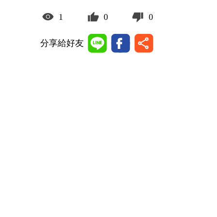
1
0
0
分享給好友