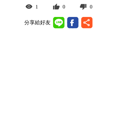
1
0
0
分享給好友