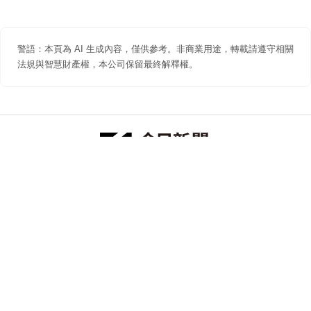
警語：本頁為 AI 生成內容，僅供參考。非商業用途，轉載請遵守相關
法規與智慧財產權，本公司保留最終解釋權。
防詐聲明
著作權聲明
免責聲明
關於我們
隱私權聲明
合作提案
追蹤 NOWNEWS 今日新聞