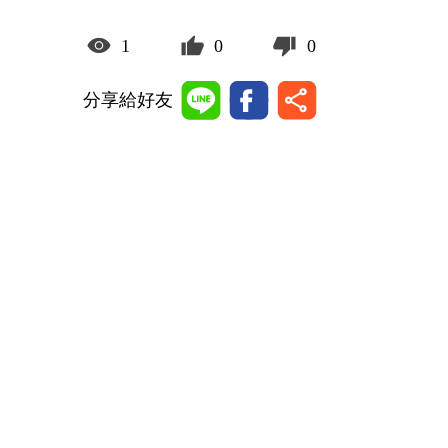
1
0
0
分享給好友