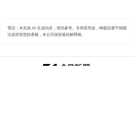
警語：本頁為 AI 生成內容，僅供參考。非商業用途，轉載請遵守相關
法規與智慧財產權，本公司保留最終解釋權。
防詐聲明
著作權聲明
免責聲明
關於我們
隱私權聲明
合作提案
追蹤 NOWNEWS 今日新聞