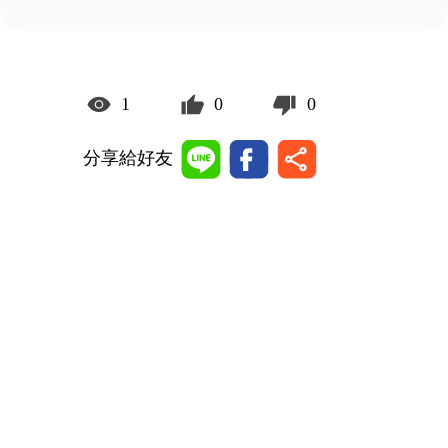
1
0
0
分享給好友