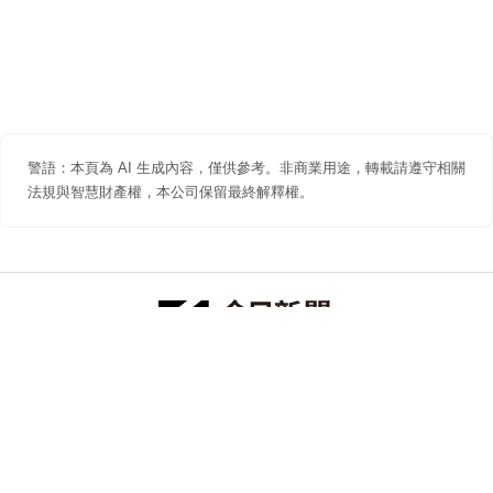
警語：本頁為 AI 生成內容，僅供參考。非商業用途，轉載請遵守相關
法規與智慧財產權，本公司保留最終解釋權。
防詐聲明
著作權聲明
免責聲明
關於我們
隱私權聲明
合作提案
追蹤 NOWNEWS 今日新聞