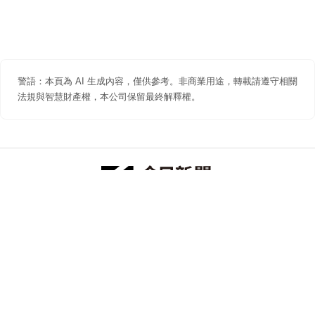
警語：本頁為 AI 生成內容，僅供參考。非商業用途，轉載請遵守相關
法規與智慧財產權，本公司保留最終解釋權。
防詐聲明
著作權聲明
免責聲明
關於我們
隱私權聲明
合作提案
追蹤 NOWNEWS 今日新聞