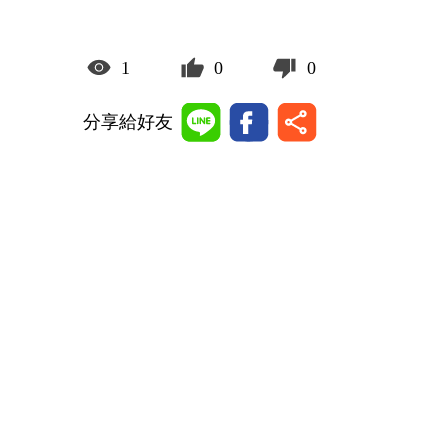
1
0
0
分享給好友