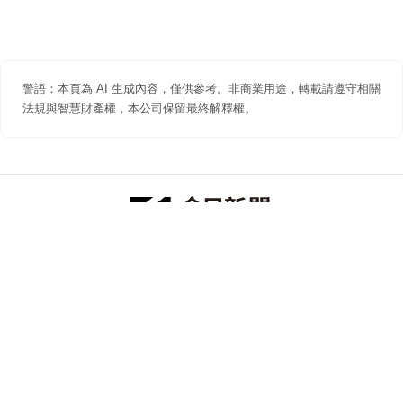
警語：本頁為 AI 生成內容，僅供參考。非商業用途，轉載請遵守相關
法規與智慧財產權，本公司保留最終解釋權。
防詐聲明
著作權聲明
免責聲明
關於我們
隱私權聲明
合作提案
追蹤 NOWNEWS 今日新聞