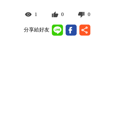
1
0
0
分享給好友