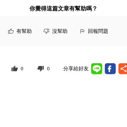
你覺得這篇文章有幫助嗎？
有幫助
沒幫助
回報問題
0
0
分享給好友