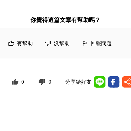
你覺得這篇文章有幫助嗎？
有幫助
沒幫助
回報問題
0
0
分享給好友