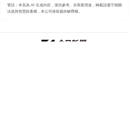
警語：本頁為 AI 生成內容，僅供參考。非商業用途，轉載請遵守相關
法規與智慧財產權，本公司保留最終解釋權。
防詐聲明
著作權聲明
免責聲明
關於我們
隱私權聲明
合作提案
追蹤 NOWNEWS 今日新聞
© 今日傳媒(股)公司版權所有，非經授權，不許轉載本網站內容 ©