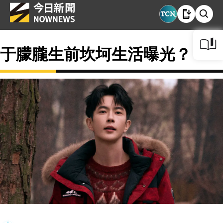
于朦朧生前坎坷生活曝光？