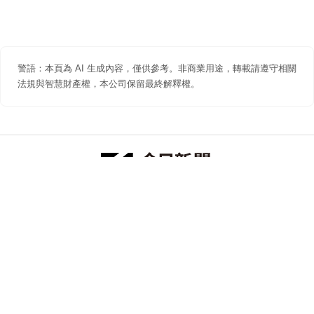
警語：本頁為 AI 生成內容，僅供參考。非商業用途，轉載請遵守相關
法規與智慧財產權，本公司保留最終解釋權。
防詐聲明
著作權聲明
免責聲明
關於我們
隱私權聲明
合作提案
追蹤 NOWNEWS 今日新聞