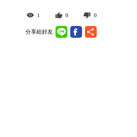
1
0
0
分享給好友