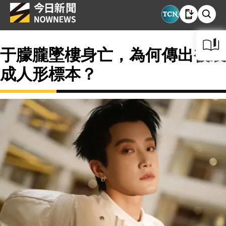
于朦朧墜樓身亡，為何傳出被製
成人形標本？