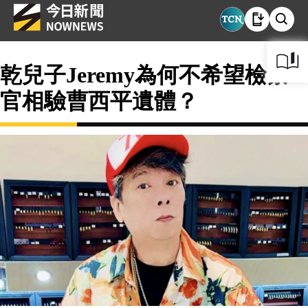
乾兒子Jeremy為何不希望檢察
官相驗曹西平遺體？