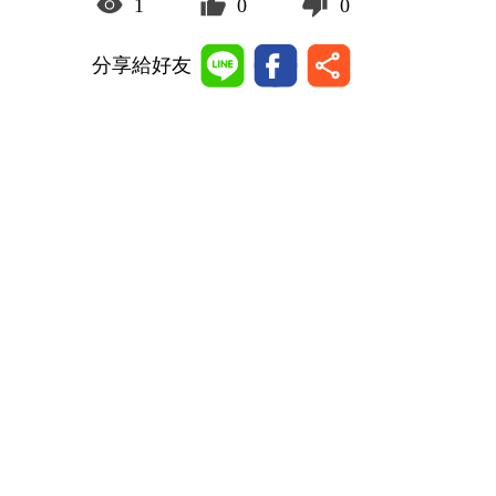
1
0
0
分享給好友