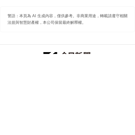
警語：本頁為 AI 生成內容，僅供參考。非商業用途，轉載請遵守相關
法規與智慧財產權，本公司保留最終解釋權。
防詐聲明
著作權聲明
免責聲明
關於我們
隱私權聲明
合作提案
追蹤 NOWNEWS 今日新聞