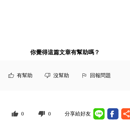
你覺得這篇文章有幫助嗎？
有幫助
沒幫助
回報問題
0
0
分享給好友