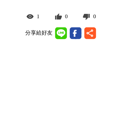
1
0
0
分享給好友