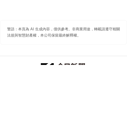
警語：本頁為 AI 生成內容，僅供參考。非商業用途，轉載請遵守相關
法規與智慧財產權，本公司保留最終解釋權。
防詐聲明
著作權聲明
免責聲明
關於我們
隱私權聲明
合作提案
追蹤 NOWNEWS 今日新聞