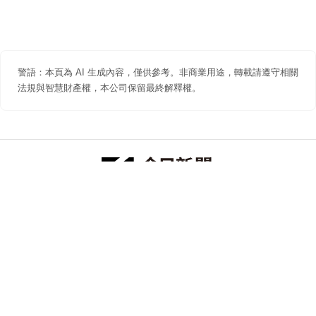
警語：本頁為 AI 生成內容，僅供參考。非商業用途，轉載請遵守相關
法規與智慧財產權，本公司保留最終解釋權。
防詐聲明
著作權聲明
免責聲明
關於我們
隱私權聲明
合作提案
追蹤 NOWNEWS 今日新聞