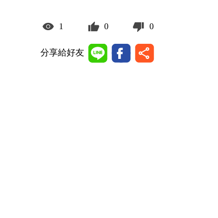
1
0
0
分享給好友