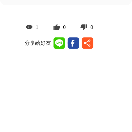
1
0
0
分享給好友