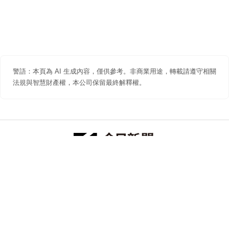
警語：本頁為 AI 生成內容，僅供參考。非商業用途，轉載請遵守相關
法規與智慧財產權，本公司保留最終解釋權。
防詐聲明
著作權聲明
免責聲明
關於我們
隱私權聲明
合作提案
追蹤 NOWNEWS 今日新聞