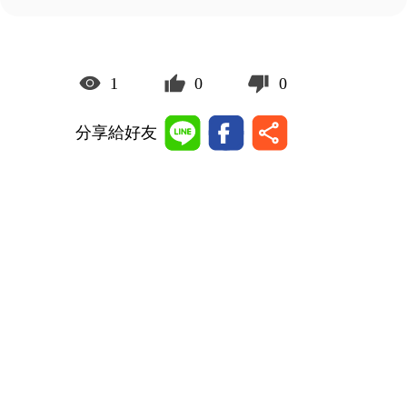
1
0
0
分享給好友