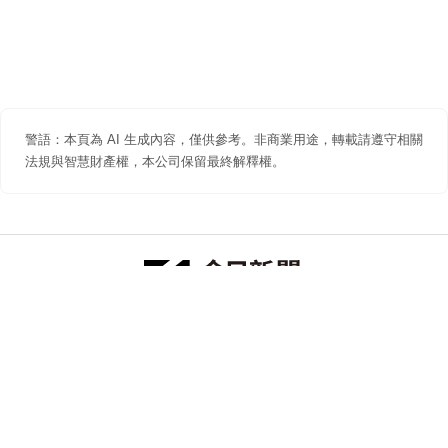
警語：本頁為 AI 生成內容，僅供參考。非商業用途，轉載請遵守相關
法規與智慧財產權，本公司保留最終解釋權。
防詐聲明
著作權聲明
免責聲明
關於我們
隱私權聲明
合作提案
追蹤 NOWNEWS 今日新聞