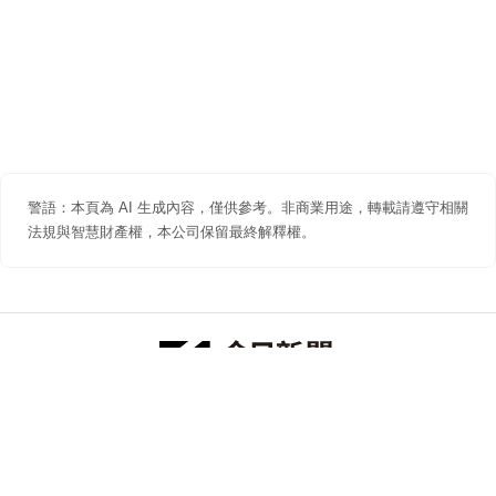
警語：本頁為 AI 生成內容，僅供參考。非商業用途，轉載請遵守相關
法規與智慧財產權，本公司保留最終解釋權。
防詐聲明
著作權聲明
免責聲明
關於我們
隱私權聲明
合作提案
追蹤 NOWNEWS 今日新聞