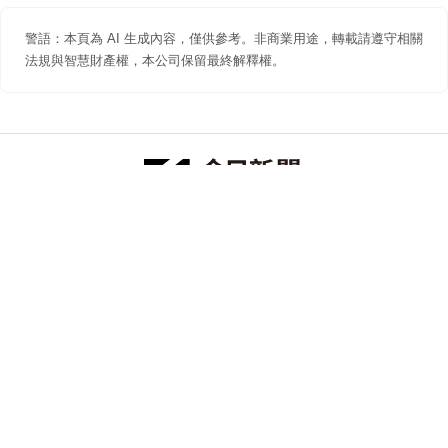
警語：本頁為 AI 生成內容，僅供參考。非商業用途，轉載請遵守相關
法規與智慧財產權，本公司保留最終解釋權。
防詐聲明
著作權聲明
免責聲明
關於我們
隱私權聲明
合作提案
追蹤 NOWNEWS 今日新聞