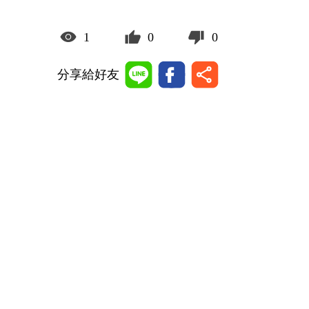
1
0
0
分享給好友