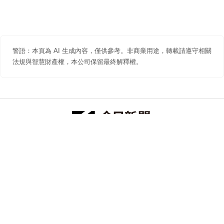
警語：本頁為 AI 生成內容，僅供參考。非商業用途，轉載請遵守相關
法規與智慧財產權，本公司保留最終解釋權。
防詐聲明
著作權聲明
免責聲明
關於我們
隱私權聲明
合作提案
追蹤 NOWNEWS 今日新聞