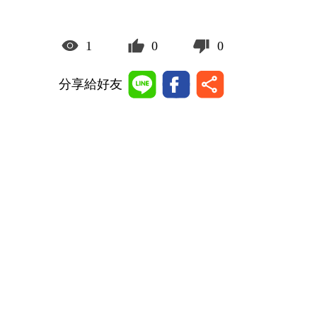
1
0
0
分享給好友