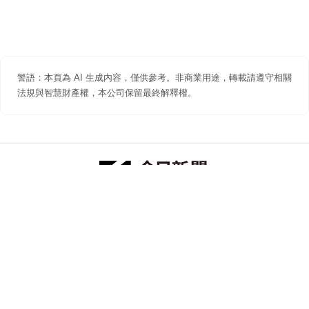
警語：本頁為 AI 生成內容，僅供參考。非商業用途，轉載請遵守相關
法規與智慧財產權，本公司保留最終解釋權。
防詐聲明
著作權聲明
免責聲明
關於我們
隱私權聲明
合作提案
追蹤 NOWNEWS 今日新聞