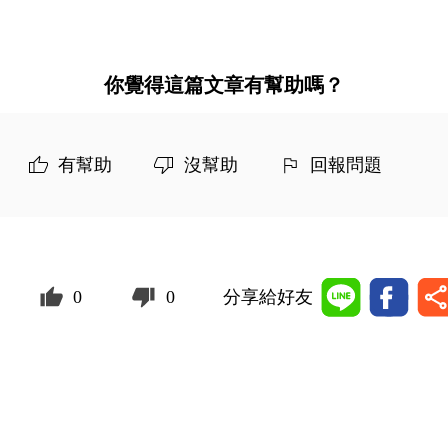
你覺得這篇文章有幫助嗎？
有幫助
沒幫助
回報問題
0
0
分享給好友