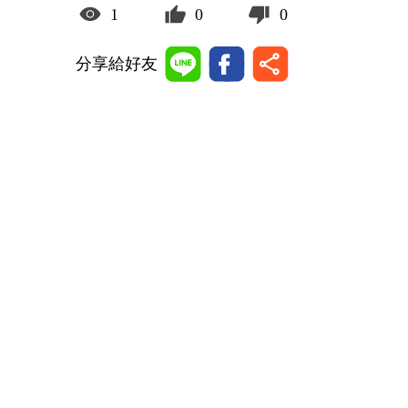
1
0
0
分享給好友