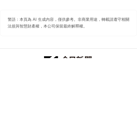
警語：本頁為 AI 生成內容，僅供參考。非商業用途，轉載請遵守相關
法規與智慧財產權，本公司保留最終解釋權。
防詐聲明
著作權聲明
免責聲明
關於我們
隱私權聲明
合作提案
追蹤 NOWNEWS 今日新聞