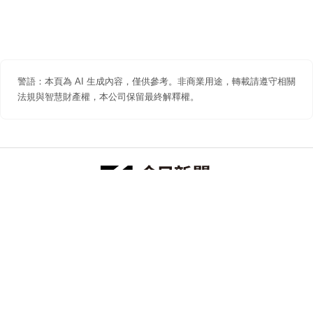
警語：本頁為 AI 生成內容，僅供參考。非商業用途，轉載請遵守相關
法規與智慧財產權，本公司保留最終解釋權。
防詐聲明
著作權聲明
免責聲明
關於我們
隱私權聲明
合作提案
追蹤 NOWNEWS 今日新聞