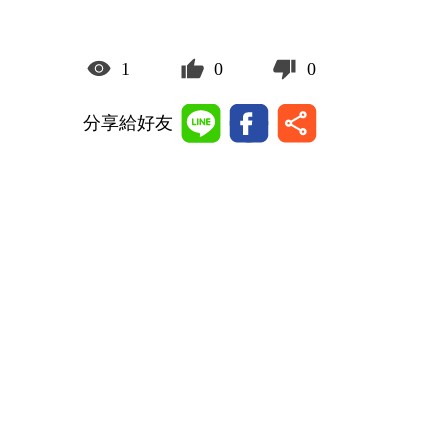
1
0
0
分享給好友