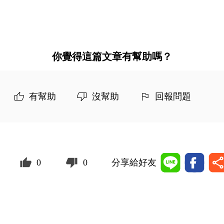
你覺得這篇文章有幫助嗎？
有幫助
沒幫助
回報問題
0
0
分享給好友