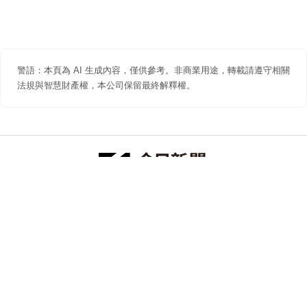
警語：本頁為 AI 生成內容，僅供參考。非商業用途，轉載請遵守相關
法規與智慧財產權，本公司保留最終解釋權。
防詐聲明
著作權聲明
免責聲明
關於我們
隱私權聲明
合作提案
追蹤 NOWNEWS 今日新聞