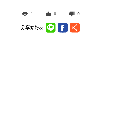
1
0
0
分享給好友