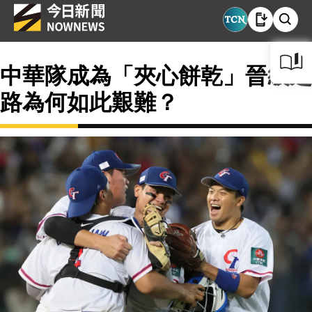
中華隊成為「夾心餅乾」晉級之
路為何如此艱難？