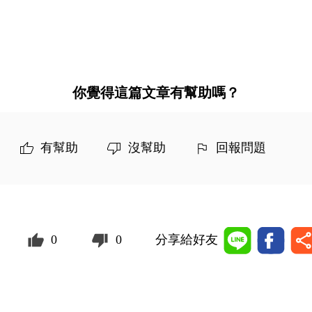
你覺得這篇文章有幫助嗎？
有幫助
沒幫助
回報問題
0
0
分享給好友