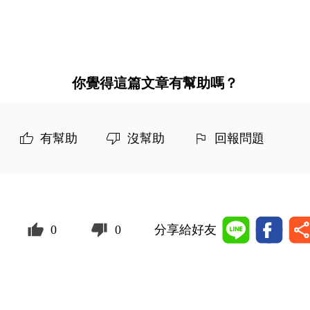
你覺得這篇文章有幫助嗎？
有幫助
沒幫助
回報問題
0
0
分享給好友