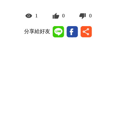
1
0
0
分享給好友