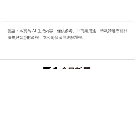
警語：本頁為 AI 生成內容，僅供參考。非商業用途，轉載請遵守相關
法規與智慧財產權，本公司保留最終解釋權。
防詐聲明
著作權聲明
免責聲明
關於我們
隱私權聲明
合作提案
追蹤 NOWNEWS 今日新聞