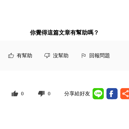
你覺得這篇文章有幫助嗎？
有幫助
沒幫助
回報問題
0
0
分享給好友