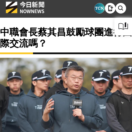
中職會長蔡其昌鼓勵球團進行國
際交流嗎？