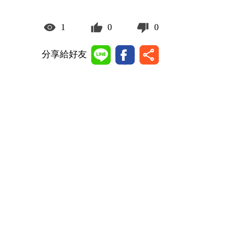
1
0
0
分享給好友