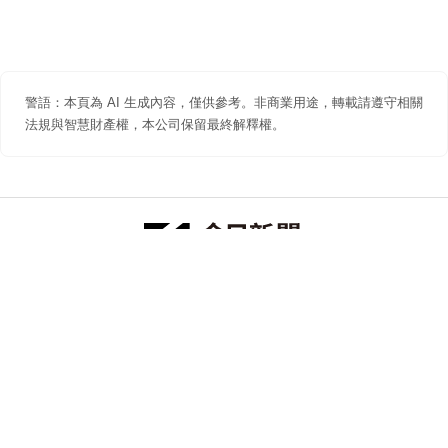
警語：本頁為 AI 生成內容，僅供參考。非商業用途，轉載請遵守相關
法規與智慧財產權，本公司保留最終解釋權。
防詐聲明
著作權聲明
免責聲明
關於我們
隱私權聲明
合作提案
追蹤 NOWNEWS 今日新聞