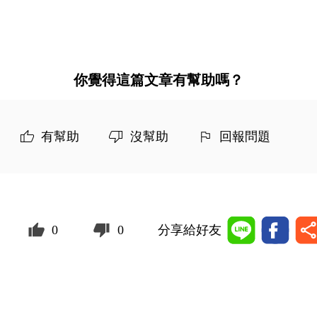
你覺得這篇文章有幫助嗎？
有幫助
沒幫助
回報問題
0
0
分享給好友