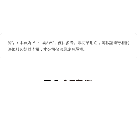
警語：本頁為 AI 生成內容，僅供參考。非商業用途，轉載請遵守相關
法規與智慧財產權，本公司保留最終解釋權。
防詐聲明
著作權聲明
免責聲明
關於我們
隱私權聲明
合作提案
追蹤 NOWNEWS 今日新聞