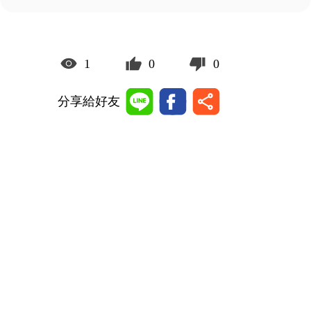
1
0
0
分享給好友