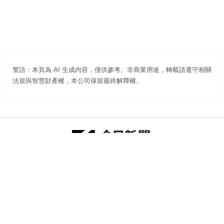
警語：本頁為 AI 生成內容，僅供參考。非商業用途，轉載請遵守相關
法規與智慧財產權，本公司保留最終解釋權。
防詐聲明
著作權聲明
免責聲明
關於我們
隱私權聲明
合作提案
追蹤 NOWNEWS 今日新聞