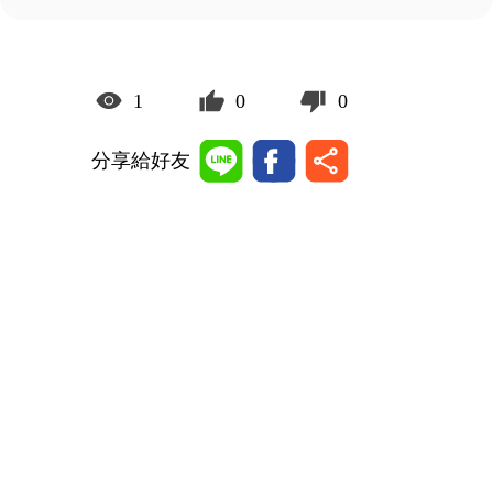
1
0
0
分享給好友