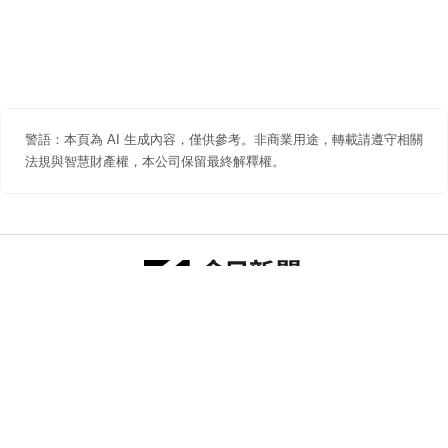
警語：本頁為 AI 生成內容，僅供參考。非商業用途，轉載請遵守相關
法規與智慧財產權，本公司保留最終解釋權。
防詐聲明
著作權聲明
免責聲明
關於我們
隱私權聲明
合作提案
追蹤 NOWNEWS 今日新聞